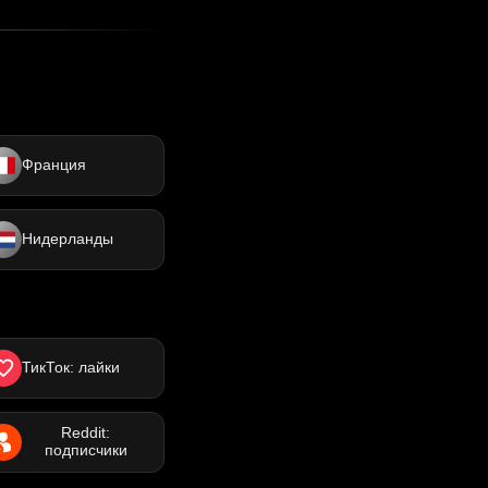
Франция
Нидерланды
ТикТок: лайки
Reddit:
подписчики