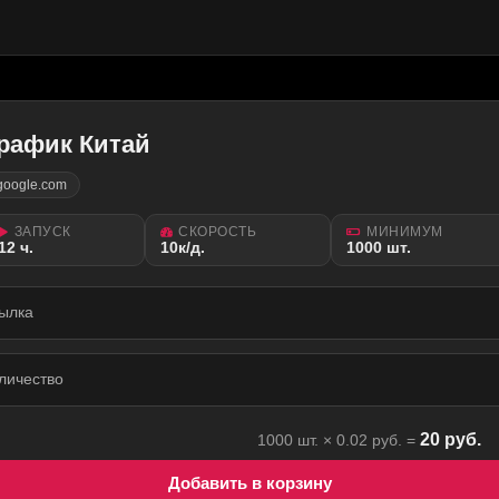
рафик Китай
google.com
ЗАПУСК
СКОРОСТЬ
МИНИМУМ
12 ч.
10к/д.
1000 шт.
ылка
личество
20
руб.
1000
шт. ×
0.02
руб. =
Добавить в корзину