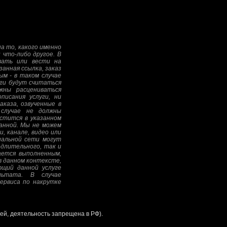
а то, какого именно
 что-либо другое. В
овать или вести на
анная ссылка, заказ
ым - в таком случае
уги будут считаться
жны расцениваться
писания услуги, ни
аказа, озвученные в
 случае не должны
стится в указанном
анной. Мы не можем
, канале, видео или
иальной сети могут
едлительного, так и
тается выполненным,
в данном контексте,
ющий данной услуге
льтата. В случае
ервиса по накрутке
ией, деятельность запрещена в РФ).