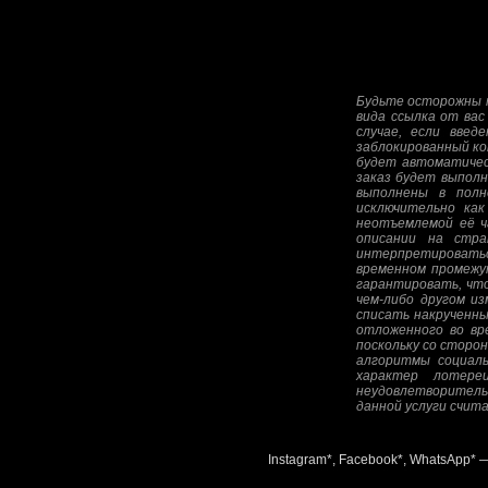
Будьте осторожны п
вида ссылка от вас
случае, если введ
заблокированный ко
будет автоматическ
заказ будет выполн
выполнены в полн
исключительно как
неотъемлемой её ча
описании на стра
интерпретироватьс
временном промежу
гарантировать, что
чем-либо другом и
списать накрученны
отложенного во вре
поскольку со сторо
алгоритмы социаль
характер лотере
неудовлетворитель
данной услуги счит
Instagram*, Facebook*, WhatsApp* 