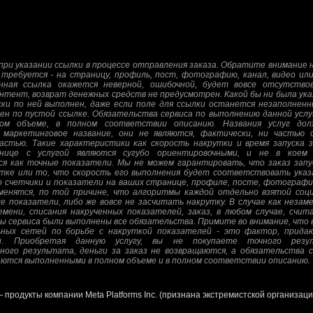
ри указании ссылки в процессе отправления заказа. Обратите внимание н
 требуется - на страницу, профиль, пост, фотографию, канал, видео или
енная ссылка окажется неверной, ошибочной, будет вовсе отсутств
нтент, возврат денежных средств не предусмотрен. Какой бы ни была указ
и по ней выполнен, даже если поле для ссылки останется незаполненн
ен по пустой ссылке. Обязательства сервиса по выполнению данной усл
ом объеме, в полном соответствии описанию. Названия услуг дол
 маркетинговое название, они не являются, фактически, ни частью о
стью. Такие характеристики как скорость накрутки и время запуска з
нице с услугой являются сугубо ориентировочными, и не в коем
я как точные показатели. Мы не можем гарантировать, что заказ запу
тке или то, что скорость его выполнения будет соответствовать указ
 счетчики и показатели на ваших странице, профиле, посте, фотографии
зменятся, по той причине, что алгоритмы каждой отдельно взятой соц
е показатели, либо же вовсе не засчитать накрутку. В случае как незам
мени, списания накрученных показателей, заказ, в любом случае, счи
ны сервиса были выполнены все обязательства. Примите во внимание, что 
ных сетей по борьбе с накруткой показателей - это фактор, прида
и. Приобретая данную услугу, вы не покупаете точного резу
ного результата, деньги за заказ не возвращаются, а обязательства с
аются выполненными в полном объеме и в полном соответствии описанию.
— продукты компании Meta Platforms Inc. (признана экстремистской организац