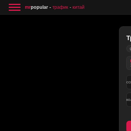
mr
popular
трафик
китай
Т
сс
ко