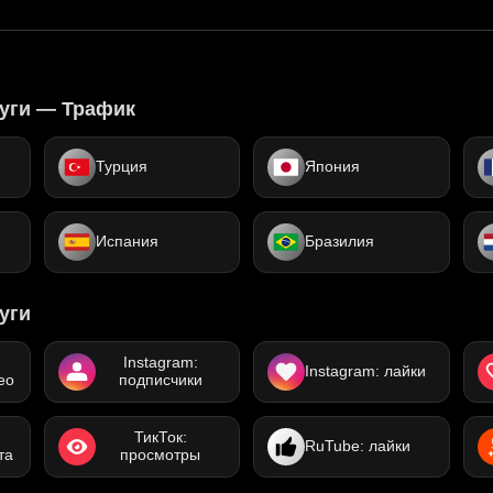
уги — Трафик
Турция
Япония
Испания
Бразилия
уги
Instagram:
Instagram: лайки
ео
подписчики
ТикТок:
RuTube: лайки
та
просмотры