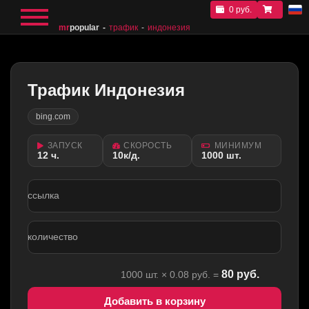
0 руб.
mr
popular
трафик
индонезия
Трафик Индонезия
bing.com
ЗАПУСК
СКОРОСТЬ
МИНИМУМ
12 ч.
10к/д.
1000 шт.
ссылка
количество
80
руб.
1000
шт. ×
0.08
руб. =
Добавить в корзину