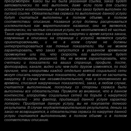
предусмотрен. Какой бы ни была указанная ссылка, заказ будет
автоматически по ней выполнен, даже если поле для ссылки
останется незаполненным - в таком случае заказ будет выполнен по
пустой ссылке. Обязательства сервиса по выполнению данной услуги
будут считаться выполнены в полном объеме, в полном
соответствии описанию. Названия услуг должны расцениваться
исключительно как маркетинговое название, они не являются,
фактически, ни частью описания услуги, ни неотъемлемой её частью.
Такие характеристики как скорость накрутки и время запуска заказа,
озвученные в описании на странице с услугой являются сугубо
ориентировочными, и не в коем случае не должны
интерпретироваться как точные показатели. Мы не можем
гарантировать, что заказ запустится в указанном временном
промежутке или то, что скорость его выполнения будет
соответствовать указанной. Мы не можем гарантировать, что
счетчики и показатели на ваших странице, профиле, посте,
фотографии, канале, видео или чем-либо другом изменятся, по той
причине, что алгоритмы каждой отдельно взятой социальной сети
могут списать накрученные показатели, либо же вовсе не засчитать
накрутку. В случае как незамедлительного, так и отложенного во
времени, списания накрученных показателей, заказ, в любом случае,
считается выполненным, поскольку со стороны сервиса были
выполнены все обязательства. Примите во внимание, что в данном
контексте, алгоритмы социальных сетей по борьбе с накруткой
показателей - это фактор, придающий данной услуге характер
лотереи. Приобретая данную услугу, вы не покупаете точного
результата. В случае неудовлетворительного результата, деньги за
заказ не возвращаются, а обязательства сервиса по накрутке данной
услуги считаются выполненными в полном объеме и в полном
соответствии описанию.