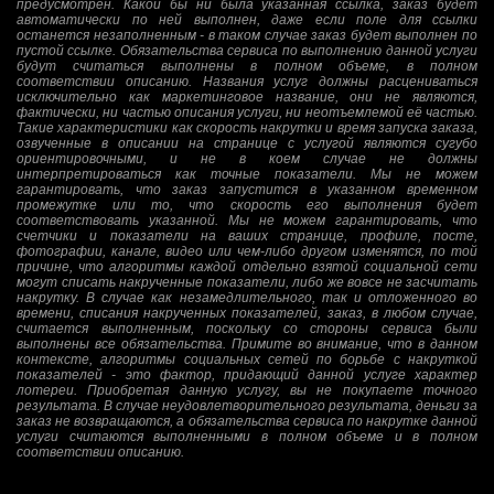
предусмотрен. Какой бы ни была указанная ссылка, заказ будет
автоматически по ней выполнен, даже если поле для ссылки
останется незаполненным - в таком случае заказ будет выполнен по
пустой ссылке. Обязательства сервиса по выполнению данной услуги
будут считаться выполнены в полном объеме, в полном
соответствии описанию. Названия услуг должны расцениваться
исключительно как маркетинговое название, они не являются,
фактически, ни частью описания услуги, ни неотъемлемой её частью.
Такие характеристики как скорость накрутки и время запуска заказа,
озвученные в описании на странице с услугой являются сугубо
ориентировочными, и не в коем случае не должны
интерпретироваться как точные показатели. Мы не можем
гарантировать, что заказ запустится в указанном временном
промежутке или то, что скорость его выполнения будет
соответствовать указанной. Мы не можем гарантировать, что
счетчики и показатели на ваших странице, профиле, посте,
фотографии, канале, видео или чем-либо другом изменятся, по той
причине, что алгоритмы каждой отдельно взятой социальной сети
могут списать накрученные показатели, либо же вовсе не засчитать
накрутку. В случае как незамедлительного, так и отложенного во
времени, списания накрученных показателей, заказ, в любом случае,
считается выполненным, поскольку со стороны сервиса были
выполнены все обязательства. Примите во внимание, что в данном
контексте, алгоритмы социальных сетей по борьбе с накруткой
показателей - это фактор, придающий данной услуге характер
лотереи. Приобретая данную услугу, вы не покупаете точного
результата. В случае неудовлетворительного результата, деньги за
заказ не возвращаются, а обязательства сервиса по накрутке данной
услуги считаются выполненными в полном объеме и в полном
соответствии описанию.