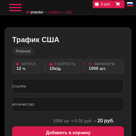
0 руб.
mr
popular
трафик
сша
Трафик США
Pinterest
ЗАПУСК
СКОРОСТЬ
МИНИМУМ
12 ч.
10к/д.
1000 шт.
ссылка
количество
20
руб.
1000
шт. ×
0.02
руб. =
Добавить в корзину