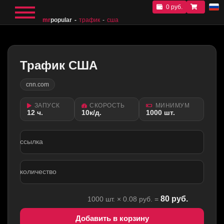
0 руб.
mr
popular
трафик
сша
Трафик США
cnn.com
ЗАПУСК
СКОРОСТЬ
МИНИМУМ
12 ч.
10к/д.
1000 шт.
ссылка
количество
80
руб.
1000
шт. ×
0.08
руб. =
Добавить в корзину