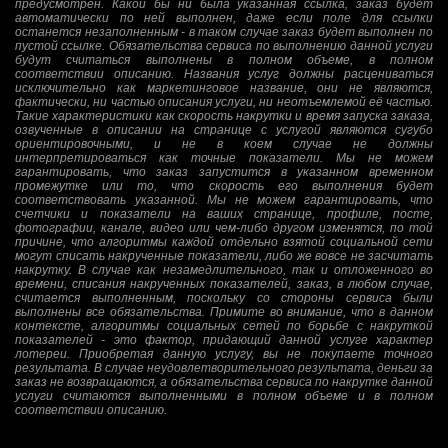
предусмотрен. Какой бы ни была указанная ссылка, заказ будет
автоматически по ней выполнен, даже если поле для ссылки
останется незаполненным - в таком случае заказ будет выполнен по
пустой ссылке. Обязательства сервиса по выполнению данной услуги
будут считаться выполнены в полном объеме, в полном
соответствии описанию. Названия услуг должны расцениваться
исключительно как маркетинговое название, они не являются,
фактически, ни частью описания услуги, ни неотъемлемой её частью.
Такие характеристики как скорость накрутки и время запуска заказа,
озвученные в описании на странице с услугой являются сугубо
ориентировочными, и не в коем случае не должны
интерпретироваться как точные показатели. Мы не можем
гарантировать, что заказ запустится в указанном временном
промежутке или то, что скорость его выполнения будет
соответствовать указанной. Мы не можем гарантировать, что
счетчики и показатели на ваших странице, профиле, посте,
фотографии, канале, видео или чем-либо другом изменятся, по той
причине, что алгоритмы каждой отдельно взятой социальной сети
могут списать накрученные показатели, либо же вовсе не засчитать
накрутку. В случае как незамедлительного, так и отложенного во
времени, списания накрученных показателей, заказ, в любом случае,
считается выполненным, поскольку со стороны сервиса были
выполнены все обязательства. Примите во внимание, что в данном
контексте, алгоритмы социальных сетей по борьбе с накруткой
показателей - это фактор, придающий данной услуге характер
лотереи. Приобретая данную услугу, вы не покупаете точного
результата. В случае неудовлетворительного результата, деньги за
заказ не возвращаются, а обязательства сервиса по накрутке данной
услуги считаются выполненными в полном объеме и в полном
соответствии описанию.