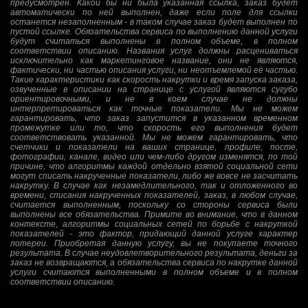
предусмотрен. Какой бы ни была указанная ссылка, заказ будет
автоматически по ней выполнен, даже если поле для ссылки
останется незаполненным - в таком случае заказ будет выполнен по
пустой ссылке. Обязательства сервиса по выполнению данной услуги
будут считаться выполнены в полном объеме, в полном
соответствии описанию. Названия услуг должны расцениваться
исключительно как маркетинговое название, они не являются,
фактически, ни частью описания услуги, ни неотъемлемой её частью.
Такие характеристики как скорость накрутки и время запуска заказа,
озвученные в описании на странице с услугой являются сугубо
ориентировочными, и не в коем случае не должны
интерпретироваться как точные показатели. Мы не можем
гарантировать, что заказ запустится в указанном временном
промежутке или то, что скорость его выполнения будет
соответствовать указанной. Мы не можем гарантировать, что
счетчики и показатели на ваших странице, профиле, посте,
фотографии, канале, видео или чем-либо другом изменятся, по той
причине, что алгоритмы каждой отдельно взятой социальной сети
могут списать накрученные показатели, либо же вовсе не засчитать
накрутку. В случае как незамедлительного, так и отложенного во
времени, списания накрученных показателей, заказ, в любом случае,
считается выполненным, поскольку со стороны сервиса были
выполнены все обязательства. Примите во внимание, что в данном
контексте, алгоритмы социальных сетей по борьбе с накруткой
показателей - это фактор, придающий данной услуге характер
лотереи. Приобретая данную услугу, вы не покупаете точного
результата. В случае неудовлетворительного результата, деньги за
заказ не возвращаются, а обязательства сервиса по накрутке данной
услуги считаются выполненными в полном объеме и в полном
соответствии описанию.