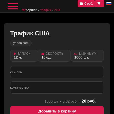
0 руб.
mr
popular
трафик
сша
Трафик США
yahoo.com
ЗАПУСК
СКОРОСТЬ
МИНИМУМ
12 ч.
10к/д.
1000 шт.
ссылка
количество
20
руб.
1000
шт. ×
0.02
руб. =
Добавить в корзину