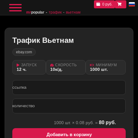
0 руб.
mr
popular
трафик
вьетнам
Трафик Вьетнам
ebay.com
ЗАПУСК
СКОРОСТЬ
МИНИМУМ
12 ч.
10к/д.
1000 шт.
ссылка
количество
80
руб.
1000
шт. ×
0.08
руб. =
Добавить в корзину