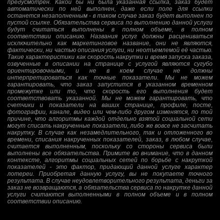
предусмотрен. Какой бы ни была указанная ссылка, заказ будет
автоматически по ней выполнен, даже если поле для ссылки
останется незаполненным - в таком случае заказ будет выполнен по
пустой ссылке. Обязательства сервиса по выполнению данной услуги
будут считаться выполнены в полном объеме, в полном
соответствии описанию. Названия услуг должны расцениваться
исключительно как маркетинговое название, они не являются,
фактически, ни частью описания услуги, ни неотъемлемой её частью.
Такие характеристики как скорость накрутки и время запуска заказа,
озвученные в описании на странице с услугой являются сугубо
ориентировочными, и не в коем случае не должны
интерпретироваться как точные показатели. Мы не можем
гарантировать, что заказ запустится в указанном временном
промежутке или то, что скорость его выполнения будет
соответствовать указанной. Мы не можем гарантировать, что
счетчики и показатели на ваших странице, профиле, посте,
фотографии, канале, видео или чем-либо другом изменятся, по той
причине, что алгоритмы каждой отдельно взятой социальной сети
могут списать накрученные показатели, либо же вовсе не засчитать
накрутку. В случае как незамедлительного, так и отложенного во
времени, списания накрученных показателей, заказ, в любом случае,
считается выполненным, поскольку со стороны сервиса были
выполнены все обязательства. Примите во внимание, что в данном
контексте, алгоритмы социальных сетей по борьбе с накруткой
показателей - это фактор, придающий данной услуге характер
лотереи. Приобретая данную услугу, вы не покупаете точного
результата. В случае неудовлетворительного результата, деньги за
заказ не возвращаются, а обязательства сервиса по накрутке данной
услуги считаются выполненными в полном объеме и в полном
соответствии описанию.