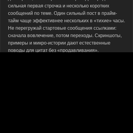
сильная первая строчка и несколько коротких
сообщений по теме. Один сильный пост в прайм-
тайм чаще эффективнее нескольких в «тихие» часы.
Не перегружай стартовые сообщения ссылками:
сначала вовлечение, потом переходы. Скриншоты,
примеры и микро-истории дают естественные
поводы для цитат без «продавливания».
Отслеживай две метрики: долю органических
подписок относительно платного темпа и частоту
попаданий в тематические ленты. Если органика
догоняет и обгоняет платный прирост — увеличивай
интервалы и переносись на контентные «якоря».
Если видишь просадку удержания — смести время
публикаций и упростив подачу, вернёшь стабильный
отклик без потери темпа.