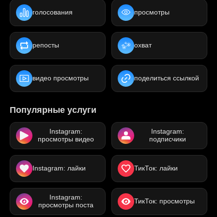
голосования
просмотры
репосты
охват
видео просмотры
поделиться ссылкой
Популярные услуги
Instagram:
Instagram:
просмотры видео
подписчики
Instagram: лайки
ТикТок: лайки
Instagram:
ТикТок: просмотры
просмотры поста