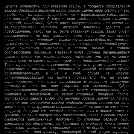
Будьте осторожны при указании ссылки в процессе отправления
заказа. Обратите внимание на то, какого именно вида ссылка от вас
требуется - на страницу, профиль, пост, фотографию, канал, видео
или что-либо другое. В случае, если введенная ссылка окажется
неверной, ошибочной, будет вовсе отсутствовать или вести на
заблокированный контент, возврат денежных средств не
предусмотрен. Какой бы ни была указанная ссылка, заказ будет
автоматически по ней выполнен, даже если поле для ссылки
останется незаполненным - в таком случае заказ будет выполнен по
пустой ссылке. Обязательства сервиса по выполнению данной услуги
будут считаться выполнены в полном объеме, в полном
соответствии описанию. Названия услуг должны расцениваться
исключительно как маркетинговое название, они не являются,
фактически, ни частью описания услуги, ни неотъемлемой её частью.
Такие характеристики как скорость накрутки и время запуска заказа,
озвученные в описании на странице с услугой являются сугубо
ориентировочными, и не в коем случае не должны
интерпретироваться как точные показатели. Мы не можем
гарантировать, что заказ запустится в указанном временном
промежутке или то, что скорость его выполнения будет
соответствовать указанной. Мы не можем гарантировать, что
счетчики и показатели на ваших странице, профиле, посте,
фотографии, канале, видео или чем-либо другом изменятся, по той
причине, что алгоритмы каждой отдельно взятой социальной сети
могут списать накрученные показатели, либо же вовсе не засчитать
накрутку. В случае как незамедлительного, так и отложенного во
времени, списания накрученных показателей, заказ, в любом случае,
считается выполненным, поскольку со стороны сервиса были
выполнены все обязательства. Примите во внимание, что в данном
контексте, алгоритмы социальных сетей по борьбе с накруткой
показателей - это фактор, придающий данной услуге характер