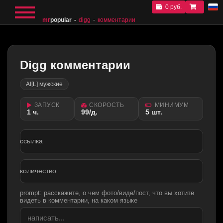
0 руб.
mr
popular
digg
комментарии
Digg комментарии
AI[L] мужские
ЗАПУСК
СКОРОСТЬ
МИНИМУМ
1 ч.
99/д.
5 шт.
ссылка
количество
prompt: расскажите, о чем фото/виде/пост, что вы хотите
видеть в комментарии, на каком языке