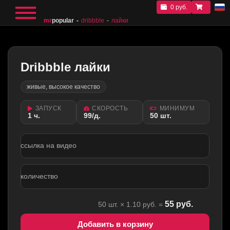
0 руб.
mr
popular
dribbble
лайки
Dribbble лайки
живые, высокое качество
ЗАПУСК
СКОРОСТЬ
МИНИМУМ
1 ч.
99/д.
50 шт.
ссылка на видео
количество
55
руб.
50
шт. ×
1.10
руб. =
Добавить в корзину