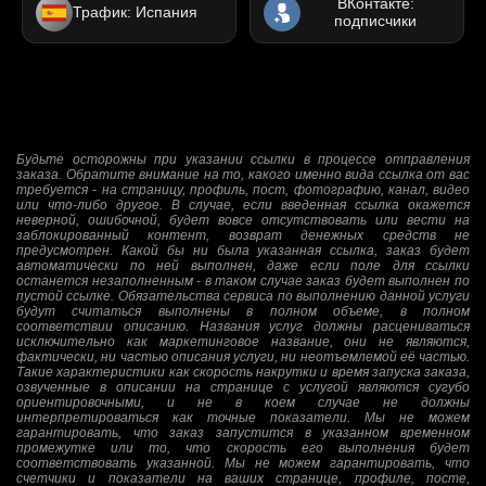
ВКонтакте:
Трафик: Испания
подписчики
Будьте осторожны при указании ссылки в процессе отправления
заказа. Обратите внимание на то, какого именно вида ссылка от вас
требуется - на страницу, профиль, пост, фотографию, канал, видео
или что-либо другое. В случае, если введенная ссылка окажется
неверной, ошибочной, будет вовсе отсутствовать или вести на
заблокированный контент, возврат денежных средств не
предусмотрен. Какой бы ни была указанная ссылка, заказ будет
автоматически по ней выполнен, даже если поле для ссылки
останется незаполненным - в таком случае заказ будет выполнен по
пустой ссылке. Обязательства сервиса по выполнению данной услуги
будут считаться выполнены в полном объеме, в полном
соответствии описанию. Названия услуг должны расцениваться
исключительно как маркетинговое название, они не являются,
фактически, ни частью описания услуги, ни неотъемлемой её частью.
Такие характеристики как скорость накрутки и время запуска заказа,
озвученные в описании на странице с услугой являются сугубо
ориентировочными, и не в коем случае не должны
интерпретироваться как точные показатели. Мы не можем
гарантировать, что заказ запустится в указанном временном
промежутке или то, что скорость его выполнения будет
соответствовать указанной. Мы не можем гарантировать, что
счетчики и показатели на ваших странице, профиле, посте,