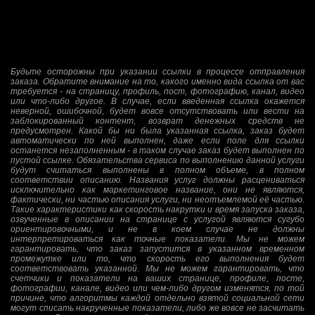
Будьте осторожны при указании ссылки в процессе отправления
заказа. Обратите внимание на то, какого именно вида ссылка от вас
требуется - на страницу, профиль, пост, фотографию, канал, видео
или что-либо другое. В случае, если введенная ссылка окажется
неверной, ошибочной, будет вовсе отсутствовать или вести на
заблокированный контент, возврат денежных средств не
предусмотрен. Какой бы ни была указанная ссылка, заказ будет
автоматически по ней выполнен, даже если поле для ссылки
останется незаполненным - в таком случае заказ будет выполнен по
пустой ссылке. Обязательства сервиса по выполнению данной услуги
будут считаться выполнены в полном объеме, в полном
соответствии описанию. Названия услуг должны расцениваться
исключительно как маркетинговое название, они не являются,
фактически, ни частью описания услуги, ни неотъемлемой её частью.
Такие характеристики как скорость накрутки и время запуска заказа,
озвученные в описании на странице с услугой являются сугубо
ориентировочными, и не в коем случае не должны
интерпретироваться как точные показатели. Мы не можем
гарантировать, что заказ запустится в указанном временном
промежутке или то, что скорость его выполнения будет
соответствовать указанной. Мы не можем гарантировать, что
счетчики и показатели на ваших странице, профиле, посте,
фотографии, канале, видео или чем-либо другом изменятся, по той
причине, что алгоритмы каждой отдельно взятой социальной сети
могут списать накрученные показатели, либо же вовсе не засчитать