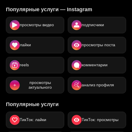
Популярные услуги — Instagram
просмотры видео
подписчики
лайки
просмотры поста
reels
комментарии
просмотры
анализ профиля
актуального
Популярные услуги
ТикТок: лайки
ТикТок: просмотры