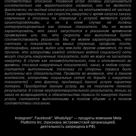
соответствии описанию. Названия услуг должны расцениваться
исключительно как маркетинговое название, они не являются,
фактически, ни частью описания услуги, ни неотъемлемой её частью.
Такие характеристики как скорость накрутки и время запуска заказа,
озвученные в описании на странице с услугой являются сугубо
ориентировочными, и не в коем случае не должны
интерпретироваться как точные показатели. Мы не можем
гарантировать, что заказ запустится в указанном временном
промежутке или то, что скорость его выполнения будет
соответствовать указанной. Мы не можем гарантировать, что
счетчики и показатели на ваших странице, профиле, посте,
фотографии, канале, видео или чем-либо другом изменятся, по той
причине, что алгоритмы каждой отдельно взятой социальной сети
могут списать накрученные показатели, либо же вовсе не засчитать
накрутку. В случае как незамедлительного, так и отложенного во
времени, списания накрученных показателей, заказ, в любом случае,
считается выполненным, поскольку со стороны сервиса были
выполнены все обязательства. Примите во внимание, что в данном
контексте, алгоритмы социальных сетей по борьбе с накруткой
показателей - это фактор, придающий данной услуге характер
лотереи. Приобретая данную услугу, вы не покупаете точного
результата. В случае неудовлетворительного результата, деньги за
заказ не возвращаются, а обязательства сервиса по накрутке данной
услуги считаются выполненными в полном объеме и в полном
соответствии описанию.
Instagram*, Facebook*, WhatsApp* — продукты компании Meta
Platforms Inc. (признана экстремистской организацией,
деятельность запрещена в РФ).