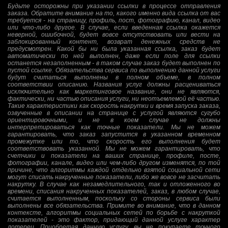
Будьте осторожны при указании ссылки в процессе отправления
заказа. Обратите внимание на то, какого именно вида ссылка от вас
требуется - на страницу, профиль, пост, фотографию, канал, видео
или что-либо другое. В случае, если введенная ссылка окажется
неверной, ошибочной, будет вовсе отсутствовать или вести на
заблокированный контент, возврат денежных средств не
предусмотрен. Какой бы ни была указанная ссылка, заказ будет
автоматически по ней выполнен, даже если поле для ссылки
останется незаполненным - в таком случае заказ будет выполнен по
пустой ссылке. Обязательства сервиса по выполнению данной услуги
будут считаться выполнены в полном объеме, в полном
соответствии описанию. Названия услуг должны расцениваться
исключительно как маркетинговое название, они не являются,
фактически, ни частью описания услуги, ни неотъемлемой её частью.
Такие характеристики как скорость накрутки и время запуска заказа,
озвученные в описании на странице с услугой являются сугубо
ориентировочными, и не в коем случае не должны
интерпретироваться как точные показатели. Мы не можем
гарантировать, что заказ запустится в указанном временном
промежутке или то, что скорость его выполнения будет
соответствовать указанной. Мы не можем гарантировать, что
счетчики и показатели на ваших странице, профиле, посте,
фотографии, канале, видео или чем-либо другом изменятся, по той
причине, что алгоритмы каждой отдельно взятой социальной сети
могут списать накрученные показатели, либо же вовсе не засчитать
накрутку. В случае как незамедлительного, так и отложенного во
времени, списания накрученных показателей, заказ, в любом случае,
считается выполненным, поскольку со стороны сервиса были
выполнены все обязательства. Примите во внимание, что в данном
контексте, алгоритмы социальных сетей по борьбе с накруткой
показателей - это фактор, придающий данной услуге характер
лотереи. Приобретая данную услугу, вы не покупаете точного