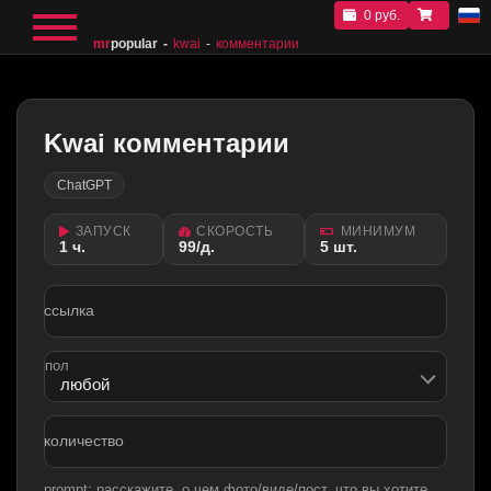
0 руб.
mr
popular
kwai
комментарии
Kwai комментарии
ChatGPT
ЗАПУСК
СКОРОСТЬ
МИНИМУМ
1 ч.
99/д.
5 шт.
ссылка
пол
количество
prompt: расскажите, о чем фото/виде/пост, что вы хотите