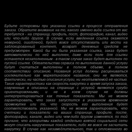
Будьте осторожны при указании ссылки в процессе отправления
заказа. Обратите внимание на то, какого именно вида ссылка от вас
требуется - на страницу, профиль, пост, фотографию, канал, видео
или что-либо другое. В случае, если введенная ссылка окажется
неверной, ошибочной, будет вовсе отсутствовать или вести на
заблокированный контент, возврат денежных средств не
предусмотрен. Какой бы ни была указанная ссылка, заказ будет
автоматически по ней выполнен, даже если поле для ссылки
останется незаполненным - в таком случае заказ будет выполнен по
пустой ссылке. Обязательства сервиса по выполнению данной услуги
будут считаться выполнены в полном объеме, в полном
соответствии описанию. Названия услуг должны расцениваться
исключительно как маркетинговое название, они не являются,
фактически, ни частью описания услуги, ни неотъемлемой её частью.
Такие характеристики как скорость накрутки и время запуска заказа,
озвученные в описании на странице с услугой являются сугубо
ориентировочными, и не в коем случае не должны
интерпретироваться как точные показатели. Мы не можем
гарантировать, что заказ запустится в указанном временном
промежутке или то, что скорость его выполнения будет
соответствовать указанной. Мы не можем гарантировать, что
счетчики и показатели на ваших странице, профиле, посте,
фотографии, канале, видео или чем-либо другом изменятся, по той
причине, что алгоритмы каждой отдельно взятой социальной сети
могут списать накрученные показатели, либо же вовсе не засчитать
накрутку. В случае как незамедлительного, так и отложенного во