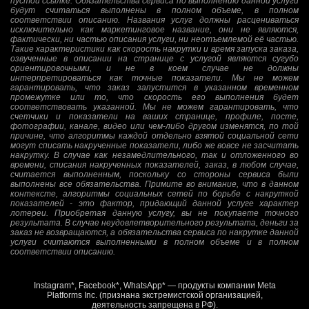
пустой ссылке. Обязательства сервиса по выполнению данной услуги
будут считаться выполнены в полном объеме, в полном
соответствии описанию. Названия услуг должны расцениваться
исключительно как маркетинговое название, они не являются,
фактически, ни частью описания услуги, ни неотъемлемой её частью.
Такие характеристики как скорость накрутки и время запуска заказа,
озвученные в описании на странице с услугой являются сугубо
ориентировочными, и не в коем случае не должны
интерпретироваться как точные показатели. Мы не можем
гарантировать, что заказ запустится в указанном временном
промежутке или то, что скорость его выполнения будет
соответствовать указанной. Мы не можем гарантировать, что
счетчики и показатели на ваших странице, профиле, посте,
фотографии, канале, видео или чем-либо другом изменятся, по той
причине, что алгоритмы каждой отдельно взятой социальной сети
могут списать накрученные показатели, либо же вовсе не засчитать
накрутку. В случае как незамедлительного, так и отложенного во
времени, списания накрученных показателей, заказ, в любом случае,
считается выполненным, поскольку со стороны сервиса были
выполнены все обязательства. Примите во внимание, что в данном
контексте, алгоритмы социальных сетей по борьбе с накруткой
показателей - это фактор, придающий данной услуге характер
лотереи. Приобретая данную услугу, вы не покупаете точного
результата. В случае неудовлетворительного результата, деньги за
заказ не возвращаются, а обязательства сервиса по накрутке данной
услуги считаются выполненными в полном объеме и в полном
соответствии описанию.
Instagram*, Facebook*, WhatsApp* — продукты компании Meta
Platforms Inc. (признана экстремистской организацией,
деятельность запрещена в РФ).