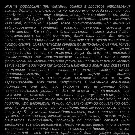
Будьте осторожны при указании ссылки в процессе отправления
заказа. Обратите внимание на то, какого именно вида ссылка от вас
требуется - на страницу, профиль, пост, фотографию, канал, видео
или что-либо другое. В случае, если введенная ссылка окажется
неверной, ошибочной, будет вовсе отсутствовать или вести на
заблокированный контент, возврат денежных средств не
предусмотрен. Какой бы ни была указанная ссылка, заказ будет
автоматически по ней выполнен, даже если поле для ссылки
останется незаполненным - в таком случае заказ будет выполнен по
пустой ссылке. Обязательства сервиса по выполнению данной услуги
будут считаться выполнены в полном объеме, в полном
соответствии описанию. Названия услуг должны расцениваться
исключительно как маркетинговое название, они не являются,
фактически, ни частью описания услуги, ни неотъемлемой её частью.
Такие характеристики как скорость накрутки и время запуска заказа,
озвученные в описании на странице с услугой являются сугубо
ориентировочными, и не в коем случае не должны
интерпретироваться как точные показатели. Мы не можем
гарантировать, что заказ запустится в указанном временном
промежутке или то, что скорость его выполнения будет
соответствовать указанной. Мы не можем гарантировать, что
счетчики и показатели на ваших странице, профиле, посте,
фотографии, канале, видео или чем-либо другом изменятся, по той
причине, что алгоритмы каждой отдельно взятой социальной сети
могут списать накрученные показатели, либо же вовсе не засчитать
накрутку. В случае как незамедлительного, так и отложенного во
времени, списания накрученных показателей, заказ, в любом случае,
считается выполненным, поскольку со стороны сервиса были
выполнены все обязательства. Примите во внимание, что в данном
контексте, алгоритмы социальных сетей по борьбе с накруткой
показателей - это фактор, придающий данной услуге характер