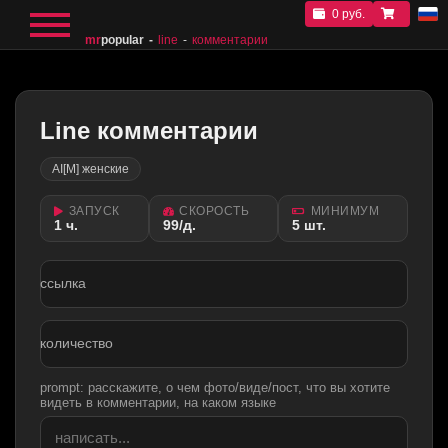
0 руб.
mr
popular
line
комментарии
Line комментарии
AI[M] женские
ЗАПУСК
СКОРОСТЬ
МИНИМУМ
1 ч.
99/д.
5 шт.
ссылка
количество
prompt: расскажите, о чем фото/виде/пост, что вы хотите
видеть в комментарии, на каком языке