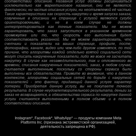
соответствии описанию. Названия услуг должны расцениваться
исключительно как маркетинговое название, они не являются,
фактически, ни частью описания услуги, ни неотъемлемой её частью.
Такие характеристики как скорость накрутки и время запуска заказа,
озвученные в описании на странице с услугой являются сугубо
ориентировочными, и не в коем случае не должны
интерпретироваться как точные показатели. Мы не можем
гарантировать, что заказ запустится в указанном временном
промежутке или то, что скорость его выполнения будет
соответствовать указанной. Мы не можем гарантировать, что
счетчики и показатели на ваших странице, профиле, посте,
фотографии, канале, видео или чем-либо другом изменятся, по той
причине, что алгоритмы каждой отдельно взятой социальной сети
могут списать накрученные показатели, либо же вовсе не засчитать
накрутку. В случае как незамедлительного, так и отложенного во
времени, списания накрученных показателей, заказ, в любом случае,
считается выполненным, поскольку со стороны сервиса были
выполнены все обязательства. Примите во внимание, что в данном
контексте, алгоритмы социальных сетей по борьбе с накруткой
показателей - это фактор, придающий данной услуге характер
лотереи. Приобретая данную услугу, вы не покупаете точного
результата. В случае неудовлетворительного результата, деньги за
заказ не возвращаются, а обязательства сервиса по накрутке данной
услуги считаются выполненными в полном объеме и в полном
соответствии описанию.
Instagram*, Facebook*, WhatsApp* — продукты компании Meta
Platforms Inc. (признана экстремистской организацией,
деятельность запрещена в РФ).