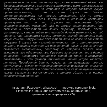
фактически, ни частью описания услуги, ни неотъемлемой её частью.
Такие характеристики как скорость накрутки и время запуска заказа,
озвученные в описании на странице с услугой являются сугубо
ориентировочными, и не в коем случае не должны
интерпретироваться как точные показатели. Мы не можем
гарантировать, что заказ запустится в указанном временном
промежутке или то, что скорость его выполнения будет
соответствовать указанной. Мы не можем гарантировать, что
счетчики и показатели на ваших странице, профиле, посте,
фотографии, канале, видео или чем-либо другом изменятся, по той
причине, что алгоритмы каждой отдельно взятой социальной сети
могут списать накрученные показатели, либо же вовсе не засчитать
накрутку. В случае как незамедлительного, так и отложенного во
времени, списания накрученных показателей, заказ, в любом случае,
считается выполненным, поскольку со стороны сервиса были
выполнены все обязательства. Примите во внимание, что в данном
контексте, алгоритмы социальных сетей по борьбе с накруткой
показателей - это фактор, придающий данной услуге характер
лотереи. Приобретая данную услугу, вы не покупаете точного
результата. В случае неудовлетворительного результата, деньги за
заказ не возвращаются, а обязательства сервиса по накрутке данной
услуги считаются выполненными в полном объеме и в полном
соответствии описанию.
Instagram*, Facebook*, WhatsApp* — продукты компании Meta
Platforms Inc. (признана экстремистской организацией,
деятельность запрещена в РФ).