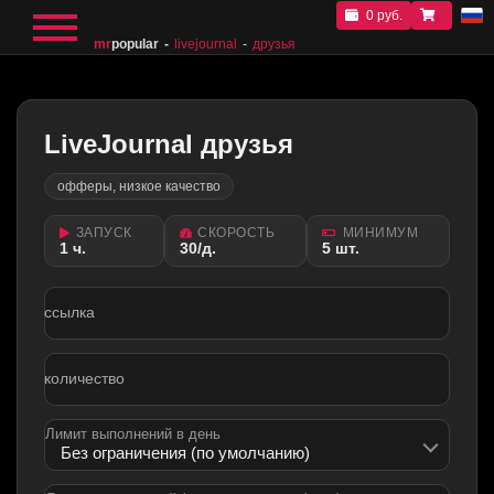
0 руб.
mr
popular
livejournal
друзья
LiveJournal друзья
офферы, низкое качество
ЗАПУСК
СКОРОСТЬ
МИНИМУМ
1 ч.
30/д.
5 шт.
ссылка
количество
Лимит выполнений в день