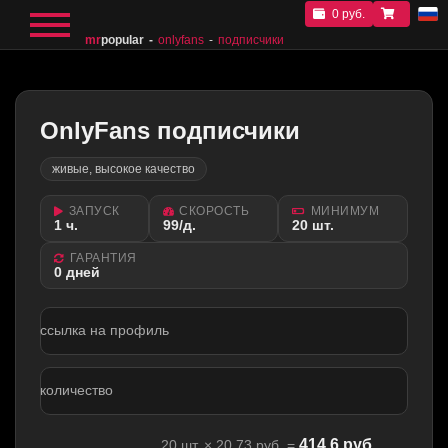
0 руб.
mr
popular
onlyfans
подписчики
OnlyFans подписчики
живые, высокое качество
ЗАПУСК
СКОРОСТЬ
МИНИМУМ
1 ч.
99/д.
20 шт.
ГАРАНТИЯ
0 дней
ссылка на профиль
количество
414.6
руб.
20
шт. ×
20.73
руб. =