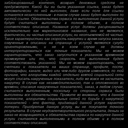
заблокированный контент, возврат денежных средств не
предусмотрен. Какой бы ни была указанная ссылка, заказ будет
автоматически по ней выполнен, даже если поле для ссылки
останется незаполненным - в таком случае заказ будет выполнен по
пустой ссылке. Обязательства сервиса по выполнению данной услуги
будут считаться выполнены в полном объеме, в полном
соответствии описанию. Названия услуг должны расцениваться
исключительно как маркетинговое название, они не являются,
фактически, ни частью описания услуги, ни неотъемлемой её частью.
Такие характеристики как скорость накрутки и время запуска заказа,
озвученные в описании на странице с услугой являются сугубо
ориентировочными, и не в коем случае не должны
интерпретироваться как точные показатели. Мы не можем
гарантировать, что заказ запустится в указанном временном
промежутке или то, что скорость его выполнения будет
соответствовать указанной. Мы не можем гарантировать, что
счетчики и показатели на ваших странице, профиле, посте,
фотографии, канале, видео или чем-либо другом изменятся, по той
причине, что алгоритмы каждой отдельно взятой социальной сети
могут списать накрученные показатели, либо же вовсе не засчитать
накрутку. В случае как незамедлительного, так и отложенного во
времени, списания накрученных показателей, заказ, в любом случае,
считается выполненным, поскольку со стороны сервиса были
выполнены все обязательства. Примите во внимание, что в данном
контексте, алгоритмы социальных сетей по борьбе с накруткой
показателей - это фактор, придающий данной услуге характер
лотереи. Приобретая данную услугу, вы не покупаете точного
результата. В случае неудовлетворительного результата, деньги за
заказ не возвращаются, а обязательства сервиса по накрутке данной
услуги считаются выполненными в полном объеме и в полном
соответствии описанию.