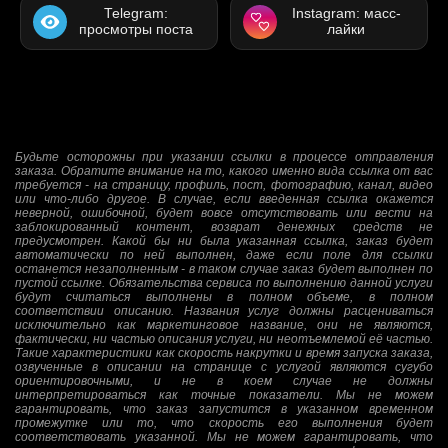
Telegram:
Instagram: масс-
просмотры поста
лайки
Будьте осторожны при указании ссылки в процессе отправления
заказа. Обратите внимание на то, какого именно вида ссылка от вас
требуется - на страницу, профиль, пост, фотографию, канал, видео
или что-либо другое. В случае, если введенная ссылка окажется
неверной, ошибочной, будет вовсе отсутствовать или вести на
заблокированный контент, возврат денежных средств не
предусмотрен. Какой бы ни была указанная ссылка, заказ будет
автоматически по ней выполнен, даже если поле для ссылки
останется незаполненным - в таком случае заказ будет выполнен по
пустой ссылке. Обязательства сервиса по выполнению данной услуги
будут считаться выполнены в полном объеме, в полном
соответствии описанию. Названия услуг должны расцениваться
исключительно как маркетинговое название, они не являются,
фактически, ни частью описания услуги, ни неотъемлемой её частью.
Такие характеристики как скорость накрутки и время запуска заказа,
озвученные в описании на странице с услугой являются сугубо
ориентировочными, и не в коем случае не должны
интерпретироваться как точные показатели. Мы не можем
гарантировать, что заказ запустится в указанном временном
промежутке или то, что скорость его выполнения будет
соответствовать указанной. Мы не можем гарантировать, что