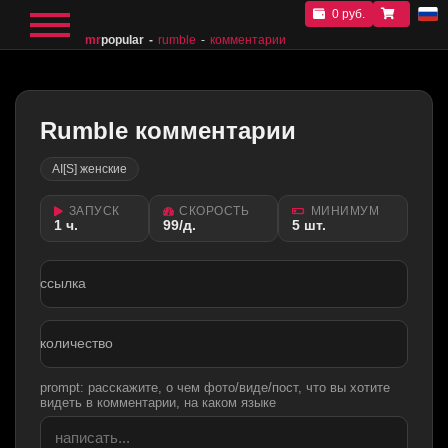
0 руб.
mr
popular
rumble
комментарии
Rumble комментарии
AI[S] женские
ЗАПУСК
СКОРОСТЬ
МИНИМУМ
1 ч.
99/д.
5 шт.
ссылка
количество
prompt: расскажите, о чем фото/виде/пост, что вы хотите
видеть в комментарии, на каком языке