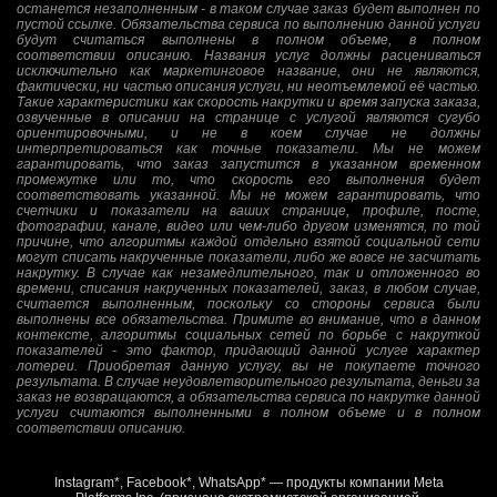
останется незаполненным - в таком случае заказ будет выполнен по
пустой ссылке. Обязательства сервиса по выполнению данной услуги
будут считаться выполнены в полном объеме, в полном
соответствии описанию. Названия услуг должны расцениваться
исключительно как маркетинговое название, они не являются,
фактически, ни частью описания услуги, ни неотъемлемой её частью.
Такие характеристики как скорость накрутки и время запуска заказа,
озвученные в описании на странице с услугой являются сугубо
ориентировочными, и не в коем случае не должны
интерпретироваться как точные показатели. Мы не можем
гарантировать, что заказ запустится в указанном временном
промежутке или то, что скорость его выполнения будет
соответствовать указанной. Мы не можем гарантировать, что
счетчики и показатели на ваших странице, профиле, посте,
фотографии, канале, видео или чем-либо другом изменятся, по той
причине, что алгоритмы каждой отдельно взятой социальной сети
могут списать накрученные показатели, либо же вовсе не засчитать
накрутку. В случае как незамедлительного, так и отложенного во
времени, списания накрученных показателей, заказ, в любом случае,
считается выполненным, поскольку со стороны сервиса были
выполнены все обязательства. Примите во внимание, что в данном
контексте, алгоритмы социальных сетей по борьбе с накруткой
показателей - это фактор, придающий данной услуге характер
лотереи. Приобретая данную услугу, вы не покупаете точного
результата. В случае неудовлетворительного результата, деньги за
заказ не возвращаются, а обязательства сервиса по накрутке данной
услуги считаются выполненными в полном объеме и в полном
соответствии описанию.
Instagram*, Facebook*, WhatsApp* — продукты компании Meta