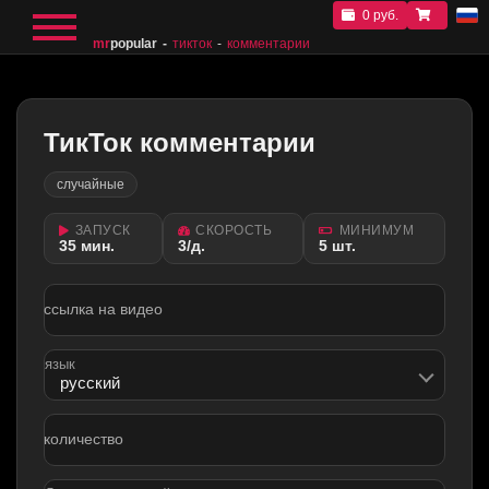
0 руб.
mr
popular
тикток
комментарии
ТикТок комментарии
случайные
ЗАПУСК
СКОРОСТЬ
МИНИМУМ
35 мин.
3/д.
5 шт.
ссылка на видео
язык
количество