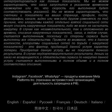
интерпретироваться как точные показатели. Мы не можем
гарантировать, что заказ запустится в указанном временном
промежутке или то, что скорость его выполнения будет
соответствовать указанной. Мы не можем гарантировать, что
счетчики и показатели на ваших странице, профиле, посте,
фотографии, канале, видео или чем-либо другом изменятся, по той
причине, что алгоритмы каждой отдельно взятой социальной сети
могут списать накрученные показатели, либо же вовсе не засчитать
накрутку. В случае как незамедлительного, так и отложенного во
времени, списания накрученных показателей, заказ, в любом случае,
считается выполненным, поскольку со стороны сервиса были
выполнены все обязательства. Примите во внимание, что в данном
контексте, алгоритмы социальных сетей по борьбе с накруткой
показателей - это фактор, придающий данной услуге характер
лотереи. Приобретая данную услугу, вы не покупаете точного
результата. В случае неудовлетворительного результата, деньги за
заказ не возвращаются, а обязательства сервиса по накрутке данной
услуги считаются выполненными в полном объеме и в полном
соответствии описанию.
Instagram*, Facebook*, WhatsApp* — продукты компании Meta
Platforms Inc. (признана экстремистской организацией,
деятельность запрещена в РФ).
English
/
Español
/
Русский
/
Français
/
Deutsch
/
Italiano
/
简体中文
/
한국어
/
日本語