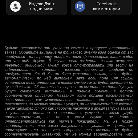
Яндекс.Дзен:
Facebook:
подписчики
комментарии
Будьте осторожны при указании ссылки в процессе отправления
заказа. Обратите внимание на то, какого именно вида ссылка от вас
требуется - на страницу, профиль, пост, фотографию, канал, видео
или что-либо другое. В случае, если введенная ссылка окажется
неверной, ошибочной, будет вовсе отсутствовать или вести на
заблокированный контент, возврат денежных средств не
предусмотрен. Какой бы ни была указанная ссылка, заказ будет
автоматически по ней выполнен, даже если поле для ссылки
останется незаполненным - в таком случае заказ будет выполнен по
пустой ссылке. Обязательства сервиса по выполнению данной услуги
будут считаться выполнены в полном объеме, в полном
соответствии описанию. Названия услуг должны расцениваться
исключительно как маркетинговое название, они не являются,
фактически, ни частью описания услуги, ни неотъемлемой её частью.
Такие характеристики как скорость накрутки и время запуска заказа,
озвученные в описании на странице с услугой являются сугубо
ориентировочными, и не в коем случае не должны
интерпретироваться как точные показатели. Мы не можем
гарантировать, что заказ запустится в указанном временном
промежутке или то, что скорость его выполнения будет
соответствовать указанной. Мы не можем гарантировать, что