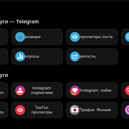
уги — Telegram
реакции
просмотры поста
опросы
репосты
уги
Instagram:
Instagram: лайки
ео
подписчики
ТикТок:
Трафик: Япония
та
просмотры