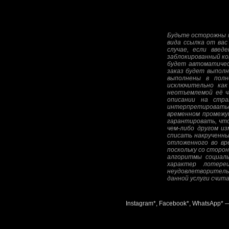
Будьте осторожны п
вида ссылка от вас
случае, если введ
заблокированный ко
будет автоматическ
заказ будет выполн
выполнены в полн
исключительно как
неотъемлемой её ча
описании на стра
интерпретироватьс
временном промежу
гарантировать, что
чем-либо другом и
списать накрученны
отложенного во вре
поскольку со сторо
алгоритмы социаль
характер лотере
неудовлетворитель
данной услуги счит
Instagram*, Facebook*, WhatsApp* 