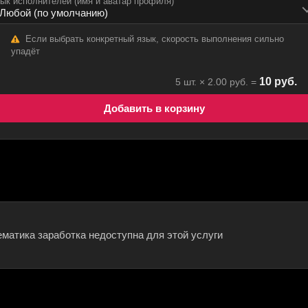
ык исполнителей (имя и аватар профиля)
Если выбрать конкретный язык, скорость выполнения сильно
упадёт
10
руб.
5
шт. ×
2.00
руб. =
Добавить в корзину
ематика заработка недоступна для этой услуги