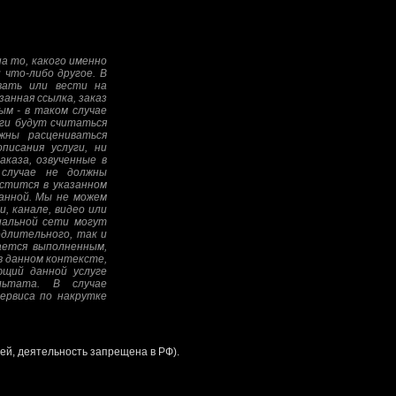
а то, какого именно
 что-либо другое. В
овать или вести на
анная ссылка, заказ
ым - в таком случае
уги будут считаться
жны расцениваться
писания услуги, ни
аказа, озвученные в
 случае не должны
стится в указанном
анной. Мы не можем
, канале, видео или
иальной сети могут
едлительного, так и
тается выполненным,
в данном контексте,
ющий данной услуге
льтата. В случае
ервиса по накрутке
ией, деятельность запрещена в РФ).