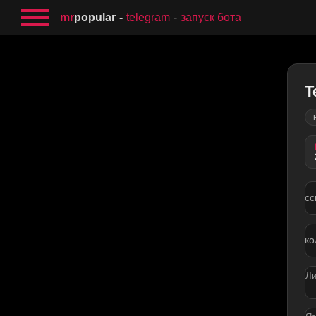
mr
popular
telegram
запуск бота
T
сс
ко
Ли