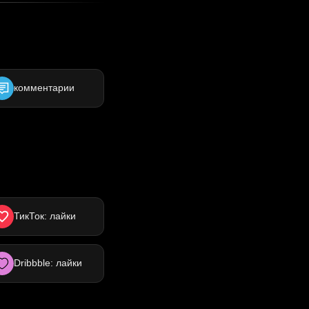
комментарии
ТикТок: лайки
Dribbble: лайки