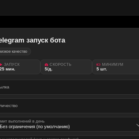
elegram запуск бота
низкое качество
ЗАПУСК
СКОРОСТЬ
МИНИМУМ
25 мин.
5/д.
5 шт.
ылка
личество
мит выполнений в день