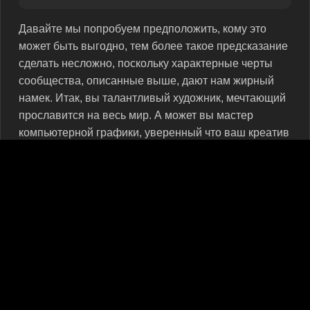
Давайте мы попробуем предположить, кому это
может быть выгодно, тем более такое предсказание
сделать несложно, поскольку характерные черты
сообщества, описанные выше, дают нам жирный
намек. Итак, вы талантливый художник, мечтающий
прославится на весь мир. А может вы мастер
компьютерной графики, уверенный что ваш креатив
поразит воображение настоящих ценителей этого
жанра, коих в “Тумблер” не счесть. Возможно вы
просто обладатель неподражаемого юмора и вам
бесконечно приятно, когда он вызывает массу
улыбок. Однако настоящими выгодополучателями
от накрутки подписчиков Tumblr могут стать фэшн-
промоутеры, блогеры и другие люди сопричастные с
этим сегментом индустрии. Учитывая молодость,
потому небывалую активность аудитории, соцсеть
может стать для вас отличным направлением для