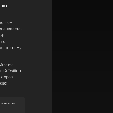
н же
ше, чем
 оценивается
ки.
т о
т, твит ему
 Многие
ий Twitter)
кторов.
азах
ритмы это