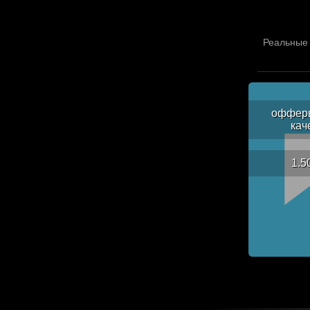
Реальные 
офферы
кач
1.5