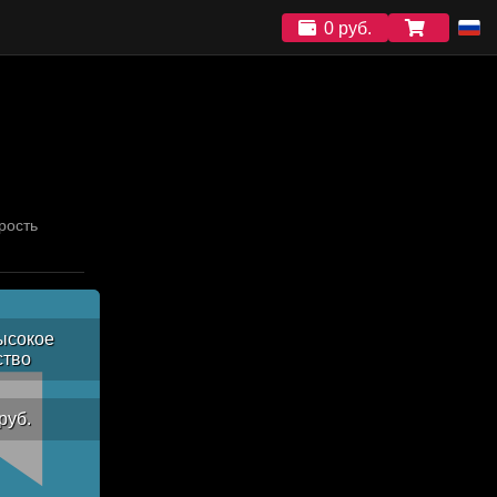
0 руб.
рость
ысокое
ство
руб.