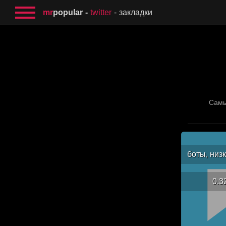
mr
popular
twitter
закладки
Самы
боты, низ
0.3