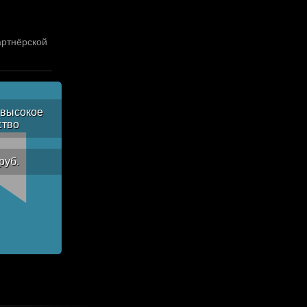
артнёрской
высокое
ство
руб.