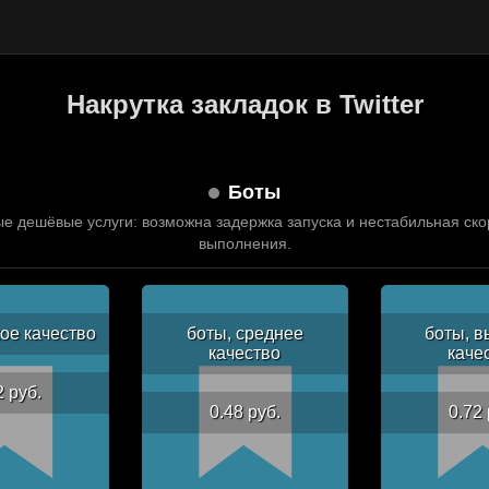
Накрутка закладок в Twitter
Боты
е дешёвые услуги: возможна задержка запуска и нестабильная ско
выполнения.
кое качество
боты, среднее
боты, в
качество
каче
2 руб.
0.48 руб.
0.72 