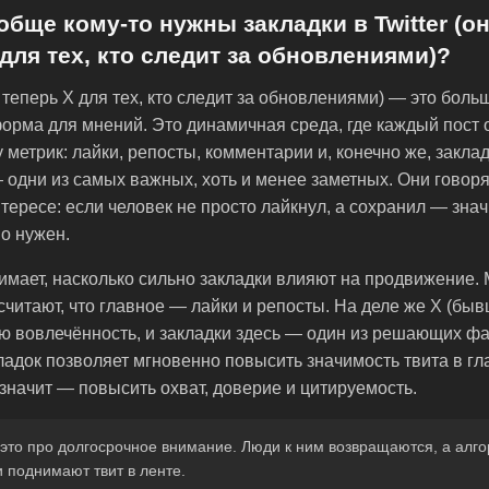
обще кому-то нужны закладки в Twitter (о
 для тех, кто следит за обновлениями)?
е теперь X для тех, кто следит за обновлениями) — это боль
орма для мнений. Это динамичная среда, где каждый пост
 метрик: лайки, репосты, комментарии и, конечно же, заклад
одни из самых важных, хоть и менее заметных. Они говоря
тересе: если человек не просто лайкнул, а сохранил — значи
о нужен.
имает, насколько сильно закладки влияют на продвижение.
считают, что главное — лайки и репосты. На деле же X (бывш
ю вовлечённость, и закладки здесь — один из решающих фа
ладок позволяет мгновенно повысить значимость твита в гл
 значит — повысить охват, доверие и цитируемость.
это про долгосрочное внимание. Люди к ним возвращаются, а алго
 поднимают твит в ленте.