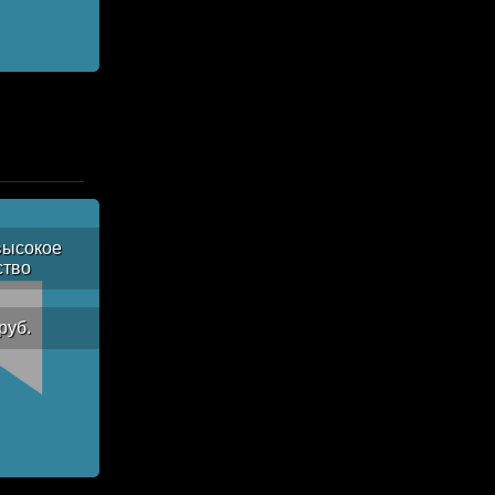
высокое
ство
руб.