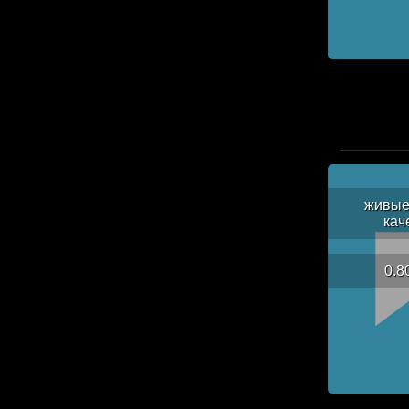
живые
кач
0.8