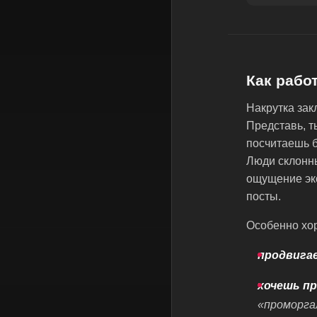
Как работ
Накрутка зак
Представь, т
посчитаешь б
Люди склонны
ощущение экс
посты.
Особенно хор
продвигае
хочешь пр
«проморга