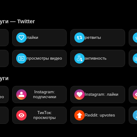
ги — Twitter
лайки
ретвиты
просмотры видео
активность
уги
Instagram:
Instagram: лайки
ео
подписчики
ТикТок:
Reddit: upvotes
просмотры