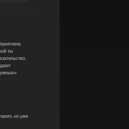
сприятием.
кой ты
зательство.
здают
 «умные»
тают, но уже