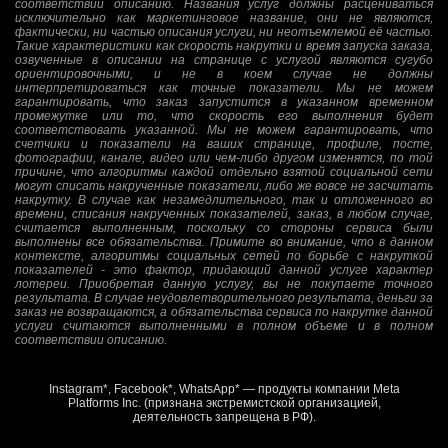
соответствии описанию. Названия услуг должны расцениваться
исключительно как маркетинговое название, они не являются,
фактически, ни частью описания услуги, ни неотъемлемой её частью.
Такие характеристики как скорость накрутки и время запуска заказа,
озвученные в описании на странице с услугой являются сугубо
ориентировочными, и не в коем случае не должны
интерпретироваться как точные показатели. Мы не можем
гарантировать, что заказ запустится в указанном временном
промежутке или то, что скорость его выполнения будет
соответствовать указанной. Мы не можем гарантировать, что
счетчики и показатели на ваших странице, профиле, посте,
фотографии, канале, видео или чем-либо другом изменятся, по той
причине, что алгоритмы каждой отдельно взятой социальной сети
могут списать накрученные показатели, либо же вовсе не засчитать
накрутку. В случае как незамедлительного, так и отложенного во
времени, списания накрученных показателей, заказ, в любом случае,
считается выполненным, поскольку со стороны сервиса были
выполнены все обязательства. Примите во внимание, что в данном
контексте, алгоритмы социальных сетей по борьбе с накруткой
показателей - это фактор, придающий данной услуге характер
лотереи. Приобретая данную услугу, вы не покупаете точного
результата. В случае неудовлетворительного результата, деньги за
заказ не возвращаются, а обязательства сервиса по накрутке данной
услуги считаются выполненными в полном объеме и в полном
соответствии описанию.
Instagram*, Facebook*, WhatsApp* — продукты компании Meta
Platforms Inc. (признана экстремистской организацией,
деятельность запрещена в РФ).