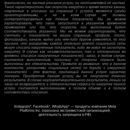
фактически, ни частью описания услуги, ни неотъемлемой её частью.
Такие характеристики как скорость накрутки и время запуска заказа,
озвученные в описании на странице с услугой являются сугубо
ориентировочными, и не в коем случае не должны
интерпретироваться как точные показатели. Мы не можем
гарантировать, что заказ запустится в указанном временном
промежутке или то, что скорость его выполнения будет
соответствовать указанной. Мы не можем гарантировать, что
счетчики и показатели на ваших странице, профиле, посте,
фотографии, канале, видео или чем-либо другом изменятся, по той
причине, что алгоритмы каждой отдельно взятой социальной сети
могут списать накрученные показатели, либо же вовсе не засчитать
накрутку. В случае как незамедлительного, так и отложенного во
времени, списания накрученных показателей, заказ, в любом случае,
считается выполненным, поскольку со стороны сервиса были
выполнены все обязательства. Примите во внимание, что в данном
контексте, алгоритмы социальных сетей по борьбе с накруткой
показателей - это фактор, придающий данной услуге характер
лотереи. Приобретая данную услугу, вы не покупаете точного
результата. В случае неудовлетворительного результата, деньги за
заказ не возвращаются, а обязательства сервиса по накрутке данной
услуги считаются выполненными в полном объеме и в полном
соответствии описанию.
Instagram*, Facebook*, WhatsApp* — продукты компании Meta
Platforms Inc. (признана экстремистской организацией,
деятельность запрещена в РФ).