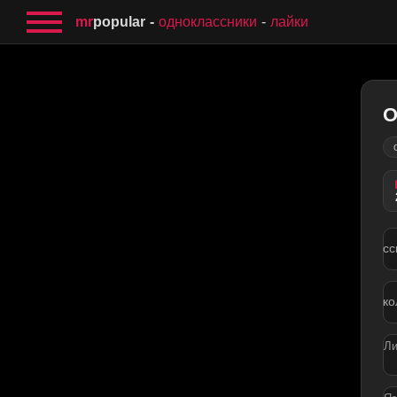
mr
popular
одноклассники
лайки
О
сс
ко
Ли