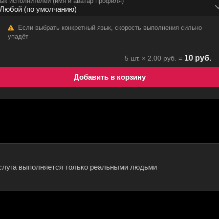
ык исполнителей (имя и аватар профиля)
Если выбрать конкретный язык, скорость выполнения сильно
упадёт
10
руб.
5
шт. ×
2.00
руб. =
Добавить в корзину
слуга выполняется только реальными людьми