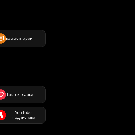
комментарии
ТикТок: лайки
YouTube:
подписчики