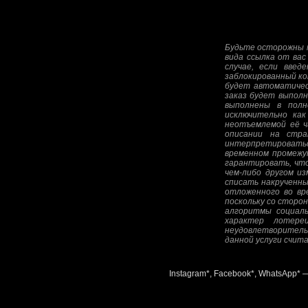
Будьте осторожны п
вида ссылка от вас
случае, если введ
заблокированный ко
будет автоматическ
заказ будет выполн
выполнены в полн
исключительно как
неотъемлемой её ча
описании на стра
интерпретироватьс
временном промежу
гарантировать, что
чем-либо другом и
списать накрученны
отложенного во вре
поскольку со сторо
алгоритмы социаль
характер лотере
неудовлетворитель
данной услуги счит
Instagram*, Facebook*, WhatsApp* 