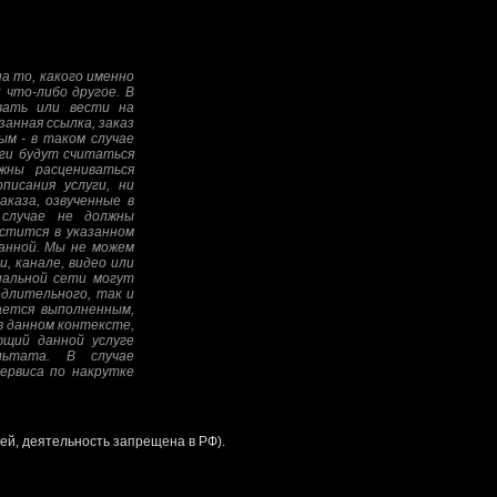
а то, какого именно
 что-либо другое. В
овать или вести на
анная ссылка, заказ
ым - в таком случае
уги будут считаться
жны расцениваться
писания услуги, ни
аказа, озвученные в
 случае не должны
стится в указанном
анной. Мы не можем
, канале, видео или
иальной сети могут
едлительного, так и
тается выполненным,
в данном контексте,
ющий данной услуге
льтата. В случае
ервиса по накрутке
ией, деятельность запрещена в РФ).