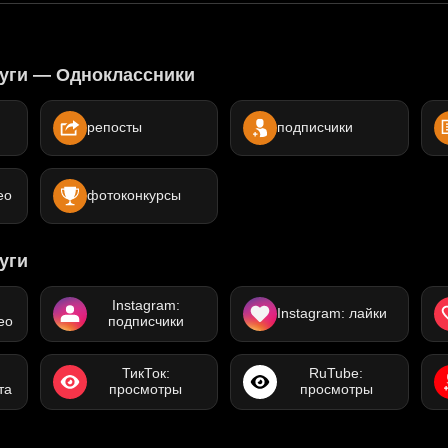
уги — Одноклассники
репосты
подписчики
ео
фотоконкурсы
уги
Instagram:
Instagram: лайки
ео
подписчики
ТикТок:
RuTube:
та
просмотры
просмотры