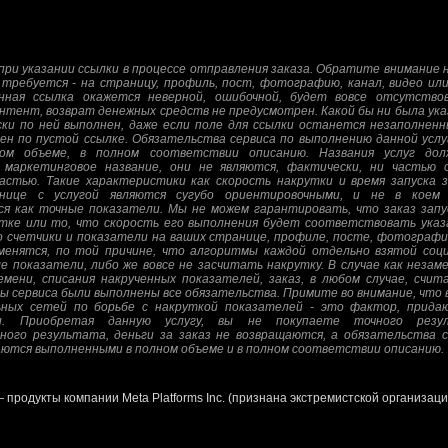
ри указании ссылки в процессе отправления заказа. Обратите внимание н
 требуется - на страницу, профиль, пост, фотографию, канал, видео или
енная ссылка окажется неверной, ошибочной, будет вовсе отсутств
нтент, возврат денежных средств не предусмотрен. Какой бы ни была указ
и по ней выполнен, даже если поле для ссылки останется незаполненн
ен по пустой ссылке. Обязательства сервиса по выполнению данной усл
ом объеме, в полном соответствии описанию. Названия услуг дол
 маркетинговое название, они не являются, фактически, ни частью о
стью. Такие характеристики как скорость накрутки и время запуска з
нице с услугой являются сугубо ориентировочными, и не в коем
я как точные показатели. Мы не можем гарантировать, что заказ запу
тке или то, что скорость его выполнения будет соответствовать указ
 счетчики и показатели на ваших странице, профиле, посте, фотографии
зменятся, по той причине, что алгоритмы каждой отдельно взятой соц
е показатели, либо же вовсе не засчитать накрутку. В случае как незам
мени, списания накрученных показателей, заказ, в любом случае, счи
ны сервиса были выполнены все обязательства. Примите во внимание, что 
ных сетей по борьбе с накруткой показателей - это фактор, прида
и. Приобретая данную услугу, вы не покупаете точного резу
ного результата, деньги за заказ не возвращаются, а обязательства с
аются выполненными в полном объеме и в полном соответствии описанию.
— продукты компании Meta Platforms Inc. (признана экстремистской организац