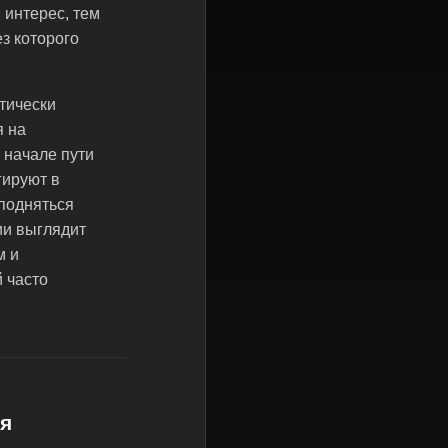
 интерес, тем
ез которого
тически
я на
 начале пути
гируют в
 подняться
ии выглядит
м и
 часто
ия