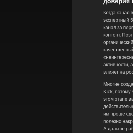
доверия 
Когда канал 
экспертный б
канал за пер
контент. Поэ
органический
качественный
«неинтересны
активности, 
влияет на ро
Многие созда
Kick, потому
этом этапе в
действительн
им проще сде
полезно накр
А дальше раб