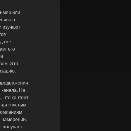
ример или
ценивают
и изучают
тся
 даже
ает его
ой
зом. Это
изацию.
 продвижения
 канала. На
, что контент
лядит пустым,
 компаниям
ь намерений.
е получает