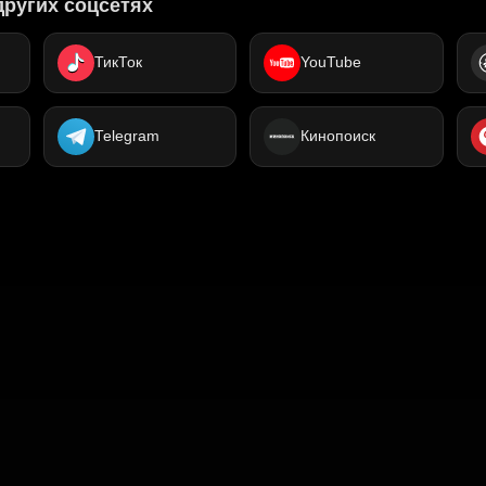
других соцсетях
ТикТок
YouTube
Telegram
Кинопоиск