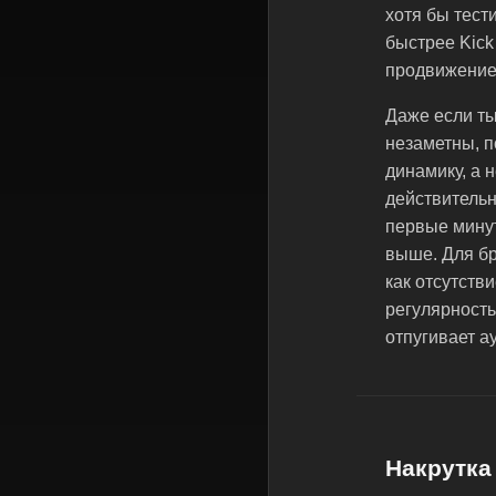
хотя бы тест
быстрее Kick
продвижение
Даже если ты
незаметны, п
динамику, а 
действительн
первые минут
выше. Для бр
как отсутств
регулярность
отпугивает а
Накрутка