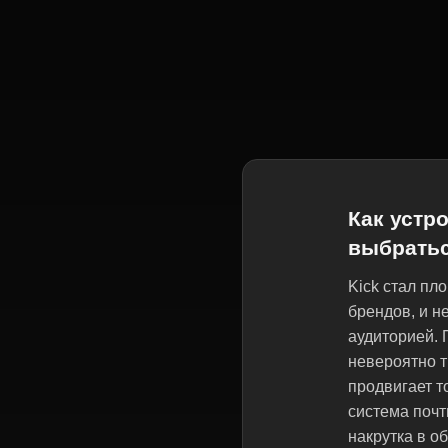
Как устр
выбратьс
Kick стал пл
брендов, и н
аудиторией. 
невероятно т
продвигает т
система почт
накрутка в о