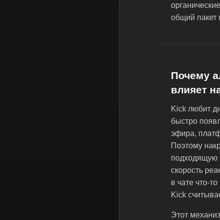
органические
общий пакет 
Почему ал
влияет н
Kick любит д
быстро появл
эфира, платф
Поэтому накр
подходящую с
скорость реа
в чате что-т
Kick считыва
Этот механиз