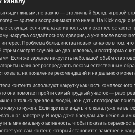
к каналу
выглядит живым, не важно — это личный бренд, игровой ст
логер — зрители воспринимают его иначе. На Kick люди о
вые секунды: если видна активность, они охотнее остаются 
тому накрутка создаёт основу доверия, а уже после включае
 интерес. Проблема большинства новых каналов в том, что
 стрим смотрят случайные два человека, и платформа счит
м». Если же заранее накрутить небольшой объём стартов
алгоритм начинает распределять показы естественным обра
ст охвата, на появление рекомендаций и на дальнюю монет
тели контента используют накрутку как часть комплексного
 что она помогает пройти самый трудный участок — разогрев
ажно не только привлечь людей, но и дать платформе понять
о кому-то нужен. Если зрители видят, что канал уже не выг
лать шаг навстречу. Иногда даже брендам или небольшим
утить минимальную активность, чтобы показать серьёзност
отает уже сам контент, который становится заметнее и чащ