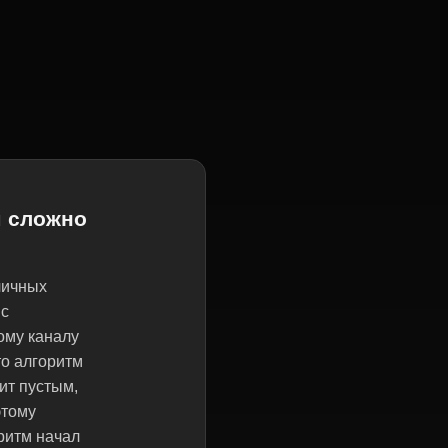
м сложно
личных
 с
ому каналу
то алгоритм
ит пустым,
этому
ритм начал