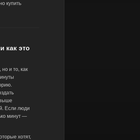
но купить
и как это
но и то, как
минуты
орию.
оздать
 выше
й. Если люди
ько минут —
оторые хотят,