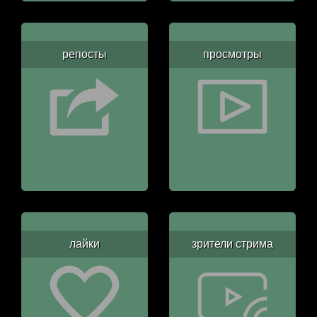
репосты
просмотры
лайки
зрители стрима