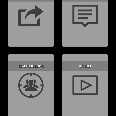
дочитывания
клипы