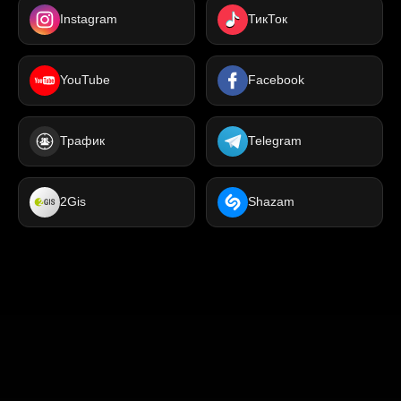
Instagram
ТикТок
YouTube
Facebook
Трафик
Telegram
2Gis
Shazam