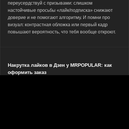
переусердствуй с призывами: слишком
настойчивые просьбы «лайк/подписка» снижают
доверие и не помогают алгоритму. И помни про
визуал: контрастная обложка или первый кадр
повышают вероятность, что тебя вообще откроют.
Накрутка лайков в Дзен у MRPOPULAR: как
оформить заказ
На MRPOPULAR все услуги выполняют люди — без
софтовых ботов и «пустых» кликов. Мы уважаем
авторов и работаем прозрачно: выбираешь пакет,
вставляешь ссылку, оплачиваешь — и видишь
выполнение в личном кабинете. Команда следит за
качеством и динамикой, чтобы реакции выглядели
как нормальная активность живой аудитории. Если