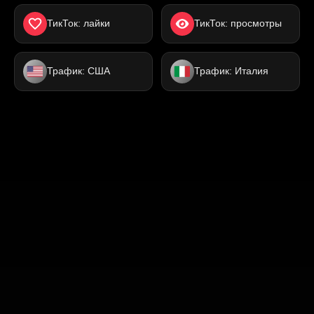
ТикТок: лайки
ТикТок: просмотры
Трафик: США
Трафик: Италия