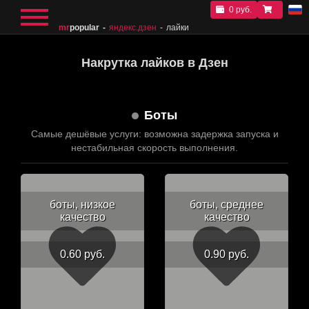
0 руб.
mr
popular
яндекс.дзен
лайки
Накрутка лайков в Дзен
Боты
Самые дешёвые услуги: возможна задержка запуска и
нестабильная скорость выполнения.
боты, низкое
боты, среднее
качество
качество
0.60 руб.
0.90 руб.